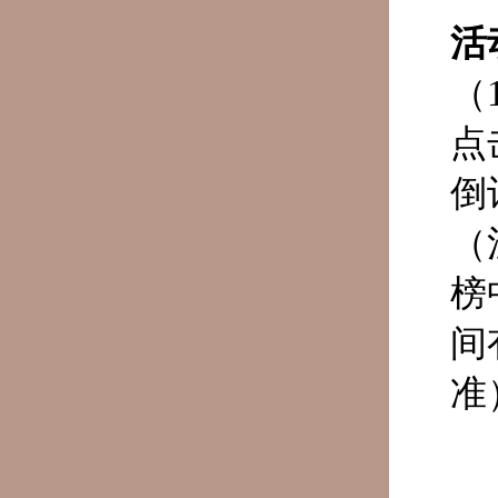
活
（
点
倒
（
榜
间
准