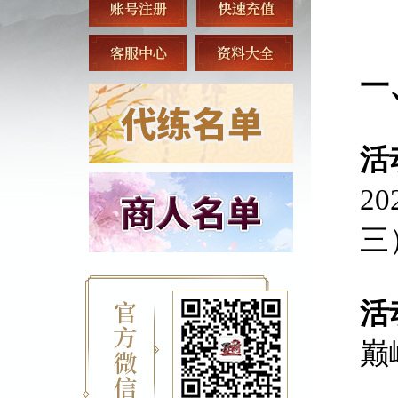
一
活
2
三
活
巅