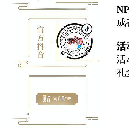
N
成
活
活
礼