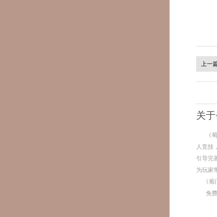
上一
关于
《
人竞技
引导完
为玩家
《蜀
免