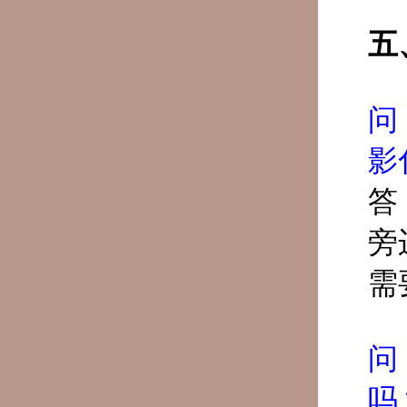
五
问
影
答
旁
需
问
吗