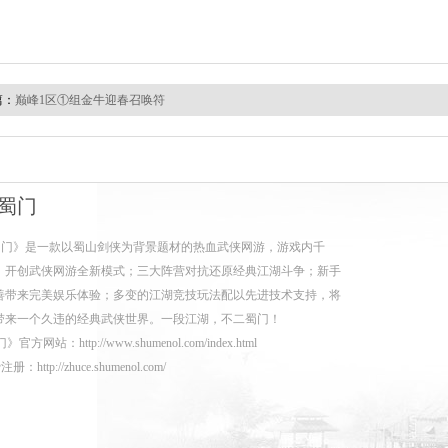
篇：
巅峰1区①组金牛迎春召唤符
蜀门
蜀门》是一款以蜀山剑侠为背景题材的热血武侠网游，游戏内千
，开创武侠网游全新模式；三大阵营对抗还原经典江湖斗争；新手
善带来完美娱乐体验；多变的江湖竞技玩法配以先进技术支持，将
带来一个久违的经典武侠世界。一段江湖，不二蜀门！
门》官方网站：
http://www.shumenol.com/index.html
费注册：
http://zhuce.shumenol.com/