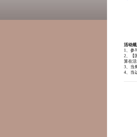
活动规
1、参
2、【
算在活
3、当
4、当