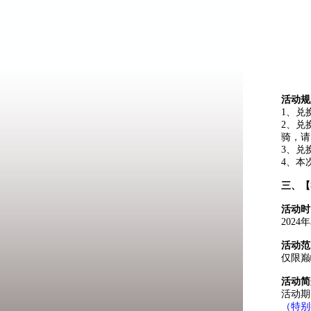
活动规
1、兑
2、兑
骑，请
3、兑
4、本
三、
【
活动时
202
活动范
仅限巅
活动简
活动期
（特别