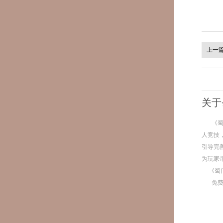
上一
关于
《
人竞技
引导完
为玩家
《蜀
免