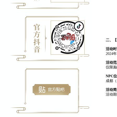
二、
【
活动时
202
活动范
仅限巅
NPC
成都（2
活动简
活动期