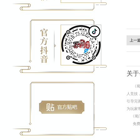
上一
关于
《
人竞技
引导完
为玩家
《蜀
免