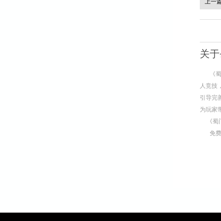
上一
关于
《
人竞技
引导完
为玩家
《蜀
免