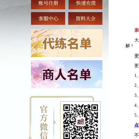
亲
大
解！
更
更
1
2
3
4
5
点
不