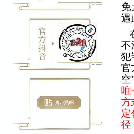
免
遇
不
犯
官
空
唯
方
定
径