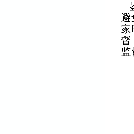
避
家
督
监