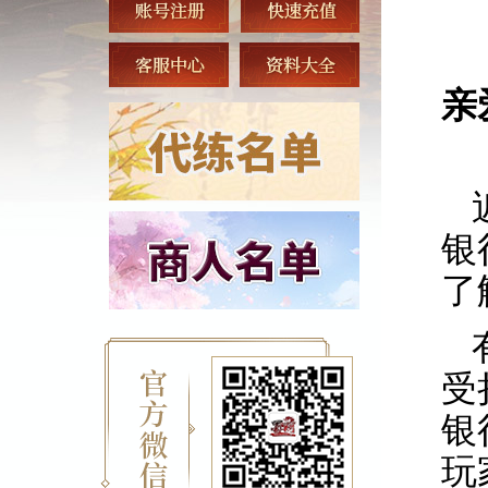
亲
银
了
受
银
玩