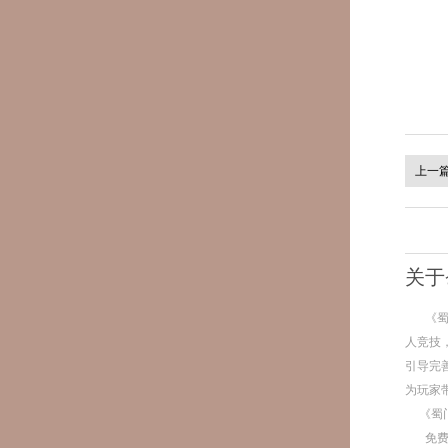
上一
关于
《
人竞技
引导完
为玩家
《蜀
免