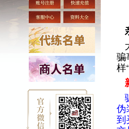
骗
样
伪
到