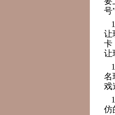
要
号
让
卡
让
名
戏
仿