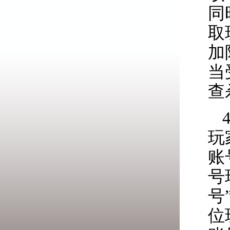
同
取
加
当
查
玩
账
号
号
位