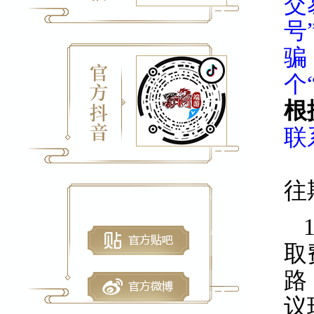
交
号
骗
个
根
联
往
取
路
议