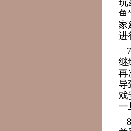
玩
鱼
家
进
继
再
导
戏
一