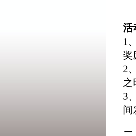
活
1
奖
2
之
3
间
二