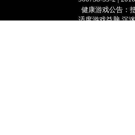
健康游戏公告：抵
适度游戏益脑 沉
上海绿岸网络科
互联网违法信息举报
9:00~18:30) |
上海
本游戏适合18周
用户协议
隐私