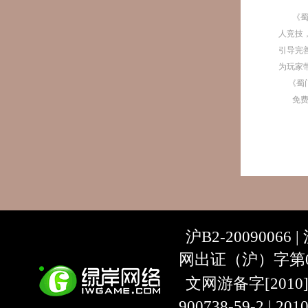
《
人竞技
引导完
为玩家
《蜀
免
沪B2-20090066 |
网出证（沪）字第07
文网游备字[2010]C-
900738-59-2 | 20