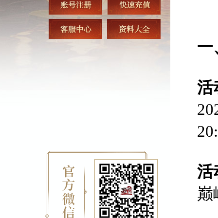
一
活
2
20
活
巅