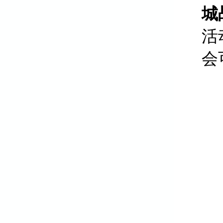
城
活
会