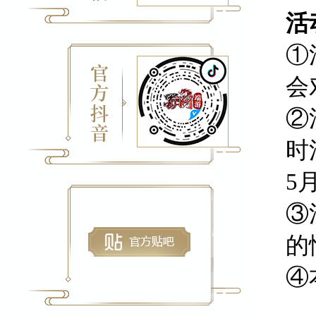
活
①
会
②
时
5
③
的
④