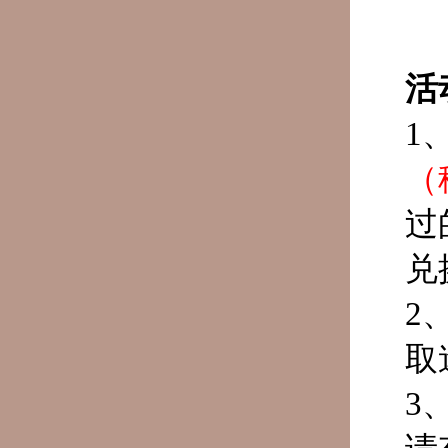
活
1
（
过
兑
2
取
3