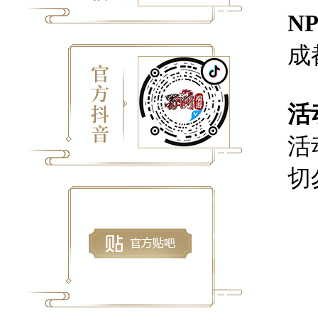
N
成
活
活
切