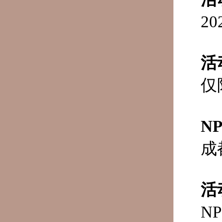
2
活
仅
N
成
活
N