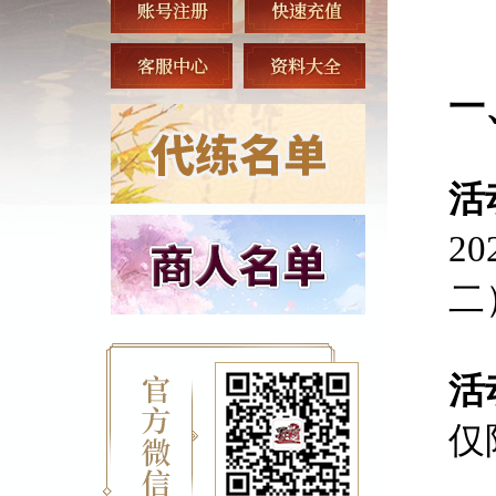
一
活
2
二
活
仅