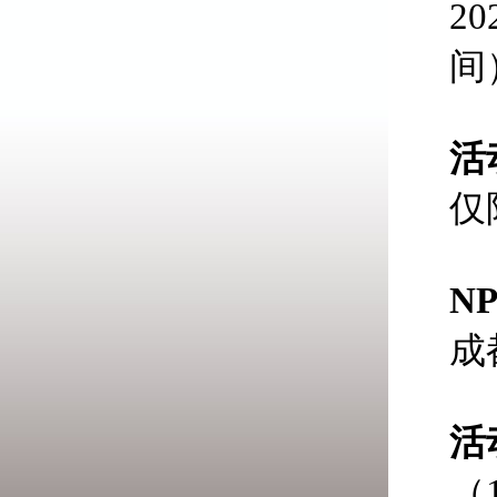
2
间
活
仅
N
成
活
（