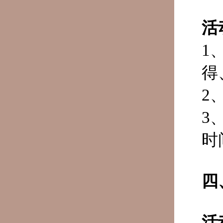
活
1
得
2
3
时
四
活