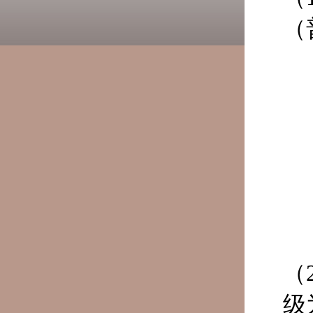
（
（
级