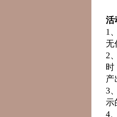
活
1
无
2
时
产
3
示
4