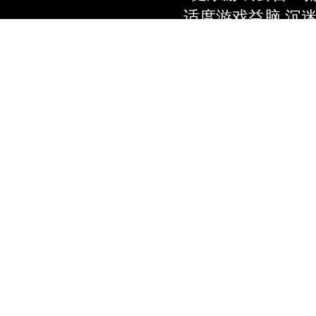
适度游戏益脑 沉
上海绿岸网络科
互联网违法信息举报
9:00~18:30) |
上海
本游戏适合18周
用户协议
隐私