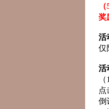
（
奖
活
仅
活
（
点
倒