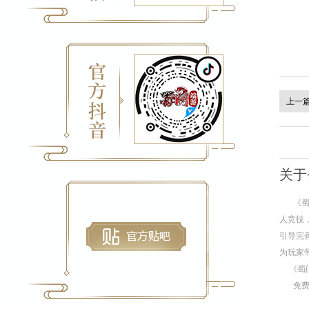
上一
关于
《
人竞技
引导完
为玩家
《蜀
免