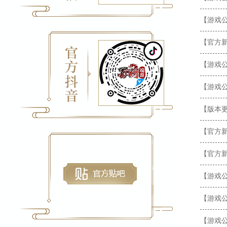
【游戏
【官方
【游戏
【游戏
【版本
【官方
【官方
【游戏
【游戏
【游戏