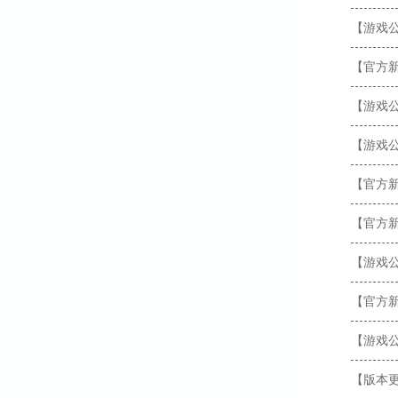
【游戏
【官方
【游戏
【游戏
【官方
【官方
【游戏
【官方
【游戏
【版本